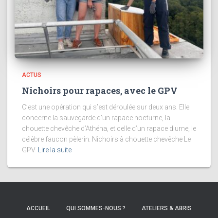
ACTUS
Nichoirs pour rapaces, avec le GPV
C’est une opération qui s’est déroulée sur deux ans. Elle
concerne la sauvegarde d’un rapace nocturne, la
chouette chevêche d’Athéna, et celle d’un rapace diurne, le
célèbre faucon pèlerin. Nichoirs à chouette chevêche Le
GPV
Lire la suite
ACCUEIL
QUI SOMMES-NOUS ?
ATELIERS & ABRIS