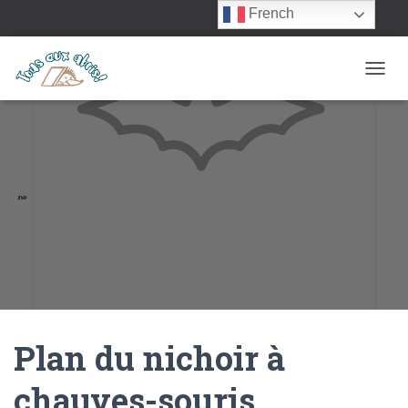
French
OUVRI
Plan du nichoir à
chauves-souris