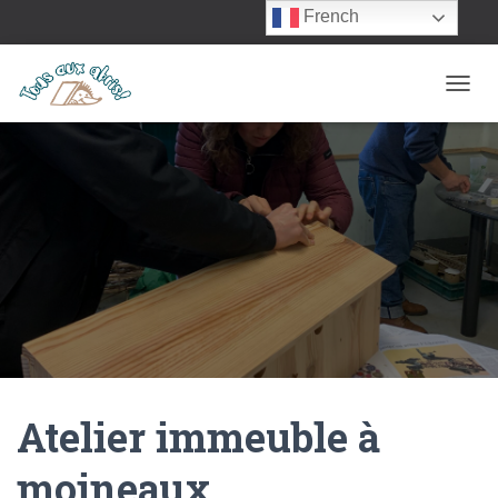
French
OUVRI
Atelier immeuble à
moineaux