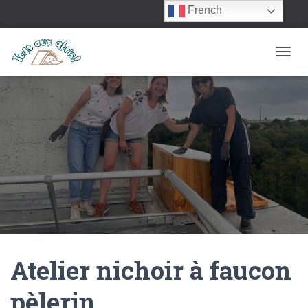
French
OUVRI
Atelier nichoir à faucon
pèlerin