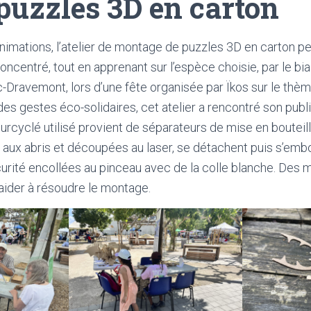
 puzzles 3D en carton
nimations, l’atelier de montage de puzzles 3D en carton p
entré, tout en apprenant sur l’espèce choisie, par le biais
ac-Dravemont, lors d’une fête organisée par Ïkos sur le thè
es gestes éco-solidaires, cet atelier a rencontré son publi
surcyclé utilisé provient de séparateurs de mise en bouteill
aux abris et découpées au laser, se détachent puis s’embo
curité encollées au pinceau avec de la colle blanche. Des 
aider à résoudre le montage.