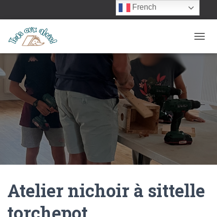
French
OUVRI
Atelier nichoir à sittelle
torchepot