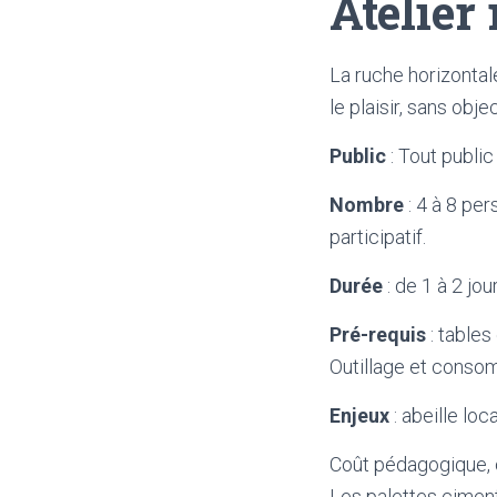
Atelier
La ruche horizontal
le plaisir, sans obje
Public
: Tout public
Nombre
: 4 à 8 pe
participatif.
Durée
: de 1 à 2 jou
Pré-requis
: tables
Outillage et consom
Enjeux
: abeille loc
Coût pédagogique, 
Les palettes ciment