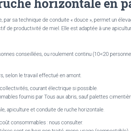
 ruche horizontale en p
e, par sa technique de conduite « douce », permet un éleva
ctif de productivité de miel. Elle est adaptée à une apiculture
rsonnes conseillées, ou roulement continu (10<20 personnes
rs, selon le travail effectué en amont.
 collectivités, courant électrique si possible.
mables fournis par Tous aux abris, sauf palettes cimentièr
ale, apiculture et conduite de ruche horizontale.
coût consommables : nous consulter.
ières sont en bois non traité, mono-usage (compostable).