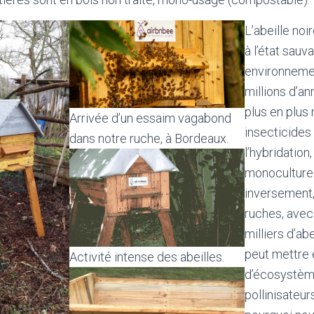
L’abeille noir
à l’état sauv
environneme
millions d’an
plus en plus
Arrivée d’un essaim vagabond
insecticides 
dans notre ruche, à Bordeaux.
l’hybridation, 
monoculture 
inversement, 
ruches, avec
milliers d’ab
peut mettre e
Activité intense des abeilles.
d’écosystème
pollinisateurs