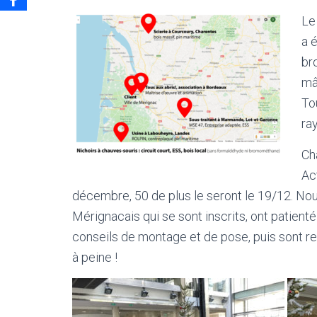
Le
a 
br
mâl
To
ra
Ch
Ac
décembre, 50 de plus le seront le 19/12. No
Mérignacais qui se sont inscrits, ont patienté
conseils de montage et de pose, puis sont re
à peine !