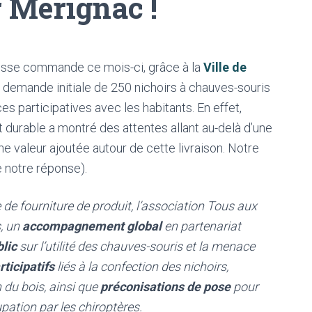
r Mérignac !
osse commande ce mois-ci, grâce à la
Ville de
ur demande initiale de 250 nichoirs à chauves-souris
s participatives avec les habitants. En effet,
 durable a montré des attentes allant au-delà d’une
ne valeur ajoutée autour de cette livraison. Notre
e notre réponse).
de fourniture de produit, l’association Tous aux
s, un
accompagnement
global
en partenariat
blic
sur l’utilité des chauves-souris et la menace
rticipatifs
liés à la confection des nichoirs,
 du bois, ainsi que
préconisations de pose
pour
upation par les chiroptères.