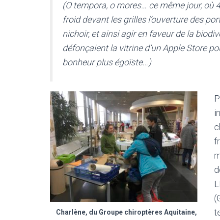
(O tempora, o mores…
ce même jour, où 
froid devant les grilles l’ouverture des p
nichoir, et ainsi agir en faveur de la biodi
défonçaient la vitrine d’un Apple Store po
bonheur plus égoïste…)
P
i
c
f
m
d
L
(
t
Charlène, du Groupe chiroptères Aquitaine,