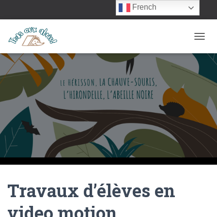
French
OUVRI
Travaux d’élèves en
video motion