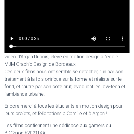
vidéo d’Argan Dubois, élève en motion design à l’école
MJM Graphic Design de Bordeaux
Ces deux films nous ont semblé se détacher, l’un par son
traitement à la fois onirique sur la forme et réaliste sur le
fond, et l’autre par son côté brut, évoquant les low-tech et
l’ambiance urbaine.
Encore merci à tous les étudiants en motion design pour
leurs projets, et félicitations à Camille et à Argan !
Les films contiennent une dédicace aux gamers du
BDGmonth2021! 😉