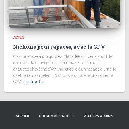
ACTUS
Nichoirs pour rapaces, avec le GPV
C’est une opération qui s’est déroulée sur deux ans. Elle
concerne la sauvegarde d’un rapace nocturne, la
chouette chevêche d’Athéna, et celle d’un rapace diurne, le
célèbre faucon pèlerin. Nichoirs à chouette chevêche Le
GPV
Lire la suite
ACCUEIL
QUI SOMMES-NOUS ?
ATELIERS & ABRIS