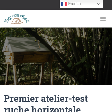
French
OUVRI
Premier atelier-test
ruche horizontale