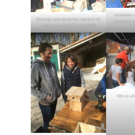
Installation
Montage, avec les jeunes migrants du
Bordeaux, p
programme Coop’R, mars 2022
Fête du vi