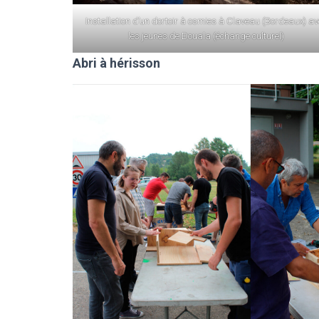
Installation d’un dortoir à osmies à Claveau (Bordeaux) av
les jeunes de Douala (échange culturel)
Abri à hérisson