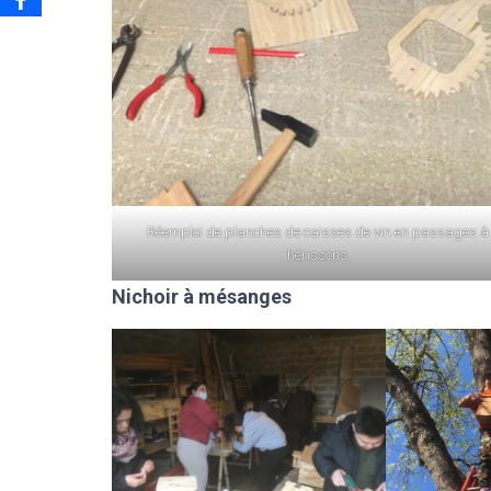
Réemploi de planches de caisses de vin en passages à
hérissons
Nichoir à mésanges