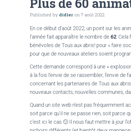
Plus de 60 anima
Published by
didier
on
7 août 2022
En ce début d’août 2022, un point sur les ani
l’année fait apparaître le nombre de
62
. Cela
bénévoles de Tous aux abris! pour « faire soci
pour que de nouveaux ateliers soient program
Cette demande correspond à une « explosion »
à la fois l’envie de se rassembler, l’envie de 
concernant les partenaires de Tous aux abris
nouveaux contacts, nouvelles communes, dan
Quand un site web n’est pas fréquemment actu
soit parce qu’il ne se passe rien, soit parce q
c’est ici le cas 🙂 Il nous faut mettre à jour l’
nichoirs différents (et bientôt deux mangeo