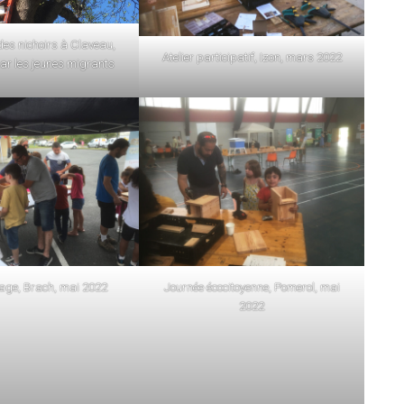
 des nichoirs à Claveau,
Atelier participatif, Izon, mars 2022
ar les jeunes migrants
llage, Brach, mai 2022
Journée écocitoyenne, Pomerol, mai
2022