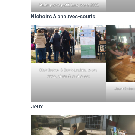
Atelier participatif, Izon, mars 2022
Nichoirs à chauves-souris
Distribution à Saint-Loubès, mars
2022, photo © Sud Ouest
Journée éco
Jeux