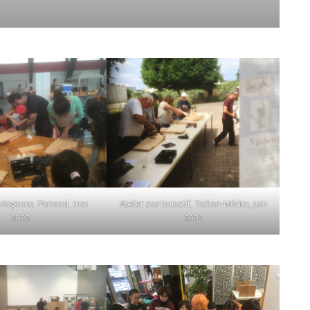
citoyenne, Pomerol, mai
Atelier participatif, Taillan-Médoc, juin
2022
2022