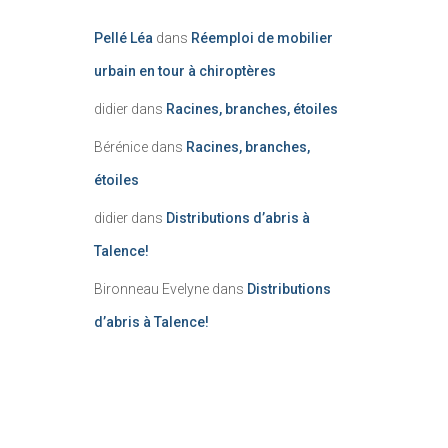
Pellé Léa
dans
Réemploi de mobilier
urbain en tour à chiroptères
didier
dans
Racines, branches, étoiles
Bérénice
dans
Racines, branches,
étoiles
didier
dans
Distributions d’abris à
Assemblez-les selon le modèle
Talence!
Bironneau Evelyne
dans
Distributions
d’abris à Talence!