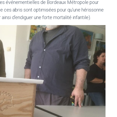
hes événementielles de Bordeaux Métropole pour
 de ces abris sont optimisées pour qu’une hérissonne
 ainsi d’endiguer une forte mortalité infantile).