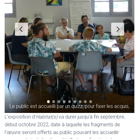
Le public est accueilli par un quizz, pour fixer les acquis,
L’exposition d’
Habitat(s)
va durer jusqu’à fin septembre,
début octobre 2022, date à laquelle les fragments de
l’œuvre seront offerts au public pouvant les accueillir