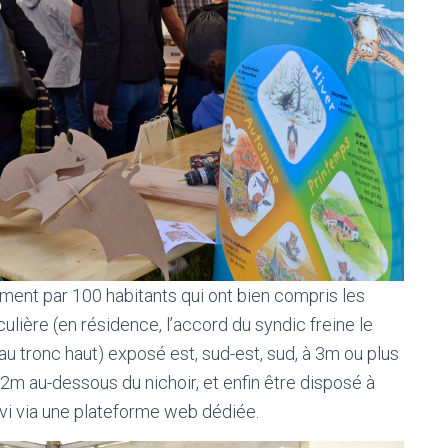
ent par 100 habitants qui ont bien compris les
ulière (en résidence, l’accord du syndic freine le
 au tronc haut) exposé est, sud-est, sud, à 3m ou plus
 2m au-dessous du nichoir, et enfin être disposé à
vi via une plateforme web dédiée.