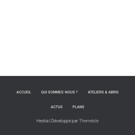
ACCUEIL
QUI SOMMES-NOUS ?
ATELIERS & ABRIS
ACTUS
PLANS
Hestia | Développé par
ThemeIsle